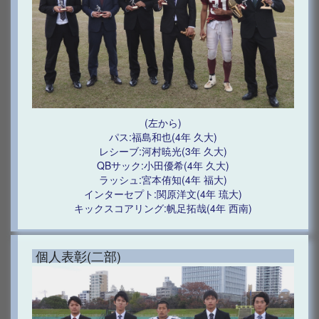
(左から)
パス:福島和也(4年 久大)
レシーブ:河村暁光(3年 久大)
QBサック:小田優希(4年 久大)
ラッシュ:宮本侑知(4年 福大)
インターセプト:関原洋文(4年 琉大)
キックスコアリング:帆足拓哉(4年 西南)
個人表彰(二部)