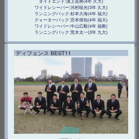
タイトエンド:溝上晃將(4年 久大)
ワイドレシーバー:河村暁光(3年 久大)
ランニングバック:杉本大海(4年 福大)
クォーターバック:宮本侑知(4年 福大)
ワイドレシーバー:中山広毅(4年 福教)
ランニングバック:荒木太一(3年 九大)
ディフェンス BEST11