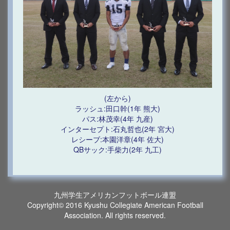
(左から)
ラッシュ:田口幹(1年 熊大)
パス:林茂幸(4年 九産)
インターセプト:石丸哲也(2年 宮大)
レシーブ:本園洋章(4年 佐大)
QBサック:手柴力(2年 九工)
九州学生アメリカンフットボール連盟
Copyright© 2016 Kyushu Collegiate American Football
Association. All rights reserved.